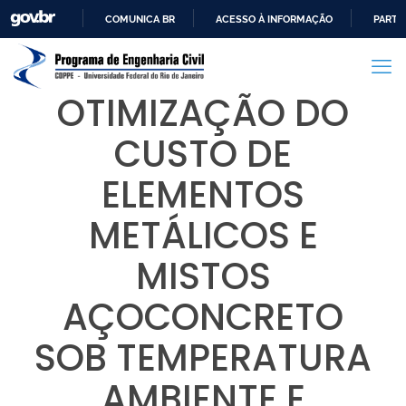
COMUNICA BR
ACESSO À INFORMAÇÃO
PARTI
IR
PARA
O
OTIMIZAÇÃO DO
CONTEÚDO
CUSTO DE
ELEMENTOS
METÁLICOS E
MISTOS
AÇOCONCRETO
SOB TEMPERATURA
AMBIENTE E