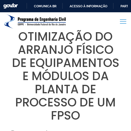
COMUNICA BR
ACESSO À INFORMAÇÃO
PARTI
IR
PARA
O
OTIMIZAÇÃO DO
CONTEÚDO
ARRANJO FÍSICO
DE EQUIPAMENTOS
E MÓDULOS DA
PLANTA DE
PROCESSO DE UM
FPSO