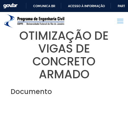
COMUNICA BR
ACESSO À INFORMAÇÃO
PARTI
IR
PARA
O
OTIMIZAÇÃO DE
CONTEÚDO
VIGAS DE
CONCRETO
ARMADO
Documento