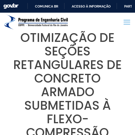
COMUNICA BR
ACESSO À INFORMAÇÃO
PARTI
IR
PARA
O
OTIMIZAÇÃO DE
CONTEÚDO
SEÇÕES
RETANGULARES DE
CONCRETO
ARMADO
SUBMETIDAS À
FLEXO-
COMPRESSÃO