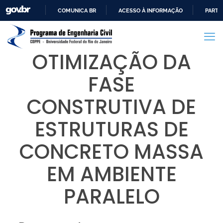
COMUNICA BR
ACESSO À INFORMAÇÃO
PARTI
IR
PARA
O
OTIMIZAÇÃO DA
CONTEÚDO
FASE
CONSTRUTIVA DE
ESTRUTURAS DE
CONCRETO MASSA
EM AMBIENTE
PARALELO