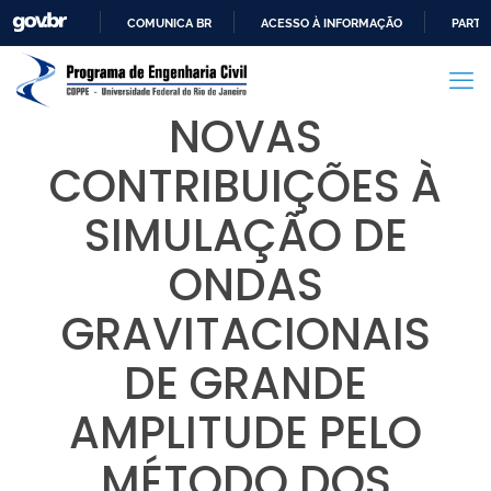
COMUNICA BR
ACESSO À INFORMAÇÃO
PARTI
IR
PARA
O
NOVAS
CONTEÚDO
CONTRIBUIÇÕES À
SIMULAÇÃO DE
ONDAS
GRAVITACIONAIS
DE GRANDE
AMPLITUDE PELO
MÉTODO DOS