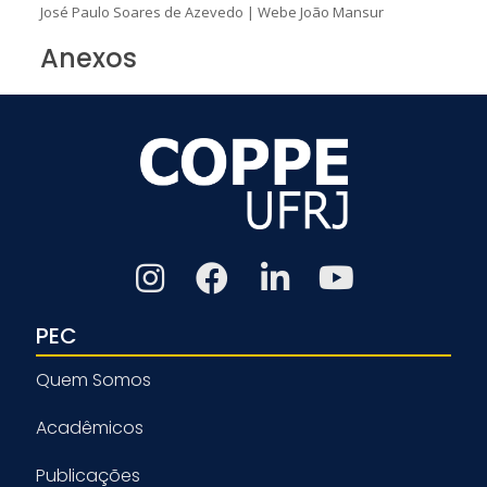
José Paulo Soares de Azevedo
|
Webe João Mansur
Anexos
PEC
Quem Somos
Acadêmicos
Publicações