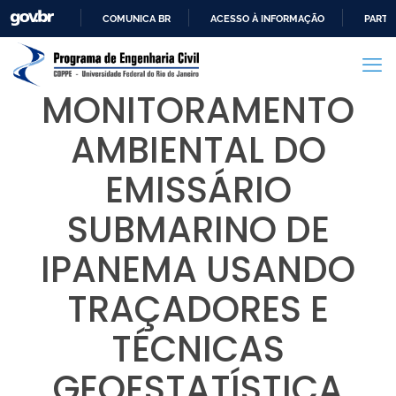
COMUNICA BR
ACESSO À INFORMAÇÃO
PARTI
IR
PARA
O
MONITORAMENTO
CONTEÚDO
AMBIENTAL DO
EMISSÁRIO
SUBMARINO DE
IPANEMA USANDO
TRAÇADORES E
TÉCNICAS
GEOESTATÍSTICA