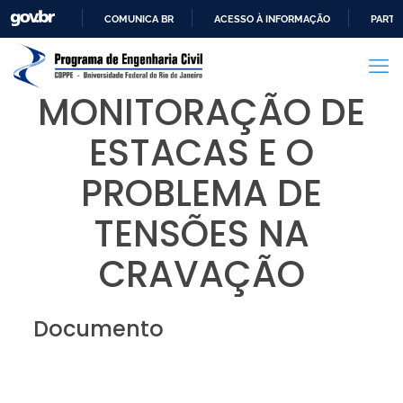
COMUNICA BR
ACESSO À INFORMAÇÃO
PARTI
IR
PARA
O
MONITORAÇÃO DE
CONTEÚDO
ESTACAS E O
PROBLEMA DE
TENSÕES NA
CRAVAÇÃO
Documento