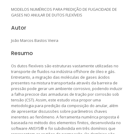
MODELOS NUMÉRICOS PARA PREDIÇÃO DE FUGACIDADE DE
GASES NO ANULAR DE DUTOS FLEXÍVEIS
Autor
João Marcos Bastos Vieira
Resumo
Os dutos flexíveis são estruturas vastamente utilizadas no
transporte de fluidos na indústria offshore de óleo e gás.
Entretanto, a migração das moléculas de gases ácidos
presentes na mistura transportada através da barreira de
pressão pode gerar um ambiente corrosivo, podendo induzir
a falha precoce das armaduras de tração por corrosão sob
tensão (CST). Assim, este estudo visa propor uma
metodologia para predição da composição do anular, além
de apresentar discussões sobre parâmetros chaves
inerentes ao fenômeno. A ferramenta numérica proposta é
baseada no método dos elementos finitos, desenvolvida no
software ANSYS® e foi subdividida em três domínios que
representam as regiões de permeação. Os domínios são