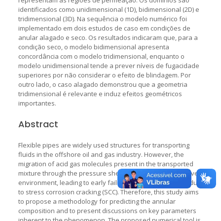
identificados como unidimensional (1D), bidimensional (2D) e
tridimensional (3D). Na sequência o modelo numérico foi
implementado em dois estudos de caso em condições de
anular alagado e seco. Os resultados indicaram que, para a
condição seco, o modelo bidimensional apresenta
concordância com o modelo tridimensional, enquanto o
modelo unidimensional tende a prever níveis de fugacidade
superiores por não considerar o efeito de blindagem. Por
outro lado, o caso alagado demonstrou que a geometria
tridimensional é relevante e induz efeitos geométricos
importantes.
Abstract
Flexible pipes are widely used structures for transporting
fluids in the offshore oil and gas industry. However, the
migration of acid gas molecules present in the transported
mixture through the pressure sheath can induce a corrosive
environment, leading to early failure of the tensile armor due
to stress corrosion cracking (SCC). Therefore, this study aims
to propose a methodology for predicting the annular
composition and to present discussions on key parameters
inherent to the phenomenon. The proposed numerical tool is