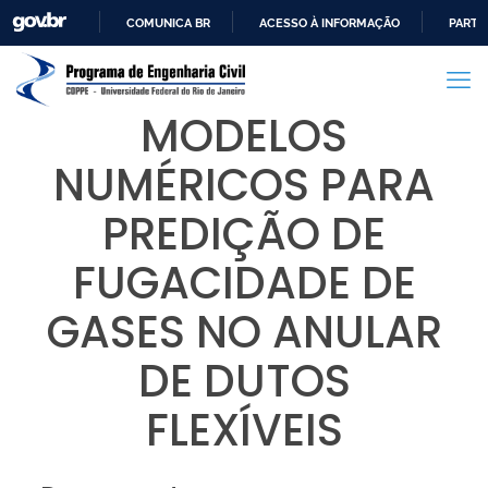
COMUNICA BR
ACESSO À INFORMAÇÃO
PARTI
IR
PARA
O
MODELOS
CONTEÚDO
NUMÉRICOS PARA
PREDIÇÃO DE
FUGACIDADE DE
GASES NO ANULAR
DE DUTOS
FLEXÍVEIS