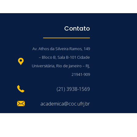
Contato
Av. Athos da Silveira Ramos, 149
– Bloco B, Sala B-101 Cidade
Universitária, Rio de Janeiro – RJ,
21941-909
(21) 3938-1569
academica@coc.ufrj.br
/UFRJ © 2026