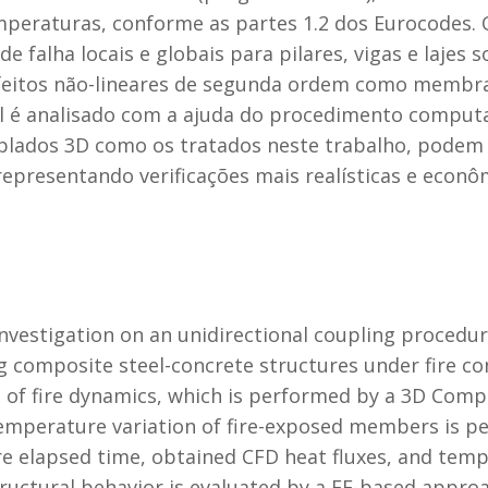
mperaturas, conforme as partes 1.2 dos Eurocodes. 
e falha locais e globais para pilares, vigas e lajes
 efeitos não-lineares de segunda ordem como membr
al é analisado com a ajuda do procedimento computa
lados 3D como os tratados neste trabalho, podem 
representando verificações mais realísticas e econ
nvestigation on an unidirectional coupling procedu
 composite steel-concrete structures under fire cond
on of fire dynamics, which is performed by a 3D Com
emperature variation of fire-exposed members is p
fire elapsed time, obtained CFD heat fluxes, and t
structural behavior is evaluated by a FE-based appr