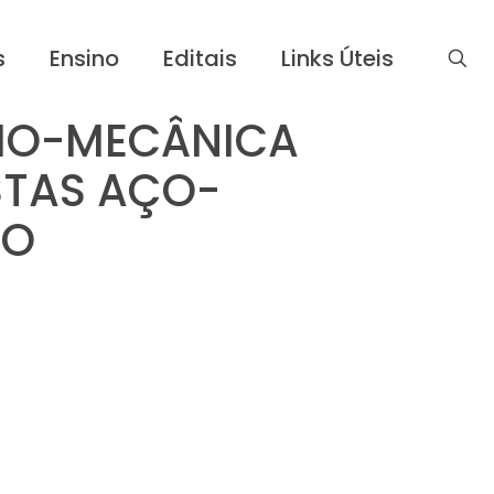
s
Ensino
Editais
Links Úteis
RMO-MECÂNICA
STAS AÇO-
IO