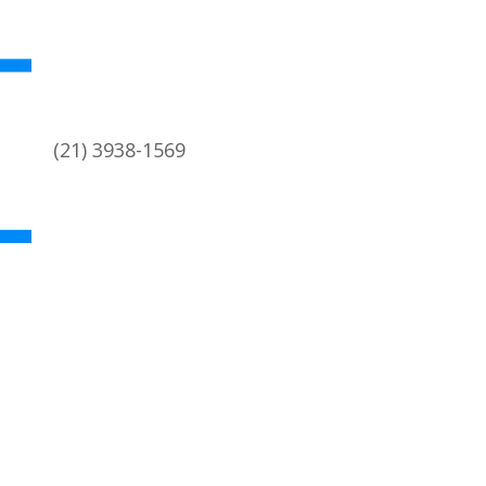
(21) 3938-1569
academica@coc.ufrj.br