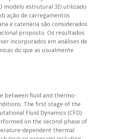
O modelo estrutural 3D utilizado
 sob ação de carregamentos
ana e catenária são considerados
cional proposto. Os resultados
ser incorporados em análises de
ômicas do que as usualmente
re between fluid and thermo-
itions. The first stage of the
putational Fluid Dynamics (CFD)
erformed on the second-phase of
emperature-dependent thermal
oach (Vulcan program) including