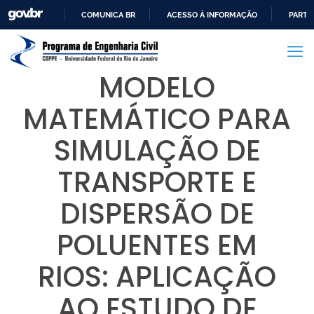
COMUNICA BR
ACESSO À INFORMAÇÃO
PARTI
IR
PARA
O
MODELO
CONTEÚDO
MATEMÁTICO PARA
SIMULAÇÃO DE
TRANSPORTE E
DISPERSÃO DE
POLUENTES EM
RIOS: APLICAÇÃO
AO ESTUDO DE