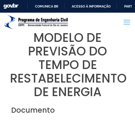
COMUNICA BR
ACESSO À INFORMAÇÃO
PARTI
IR
PARA
O
MODELO DE
CONTEÚDO
PREVISÃO DO
TEMPO DE
RESTABELECIMENTO
DE ENERGIA
Documento