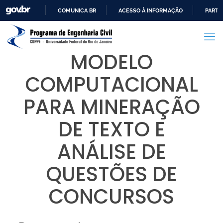
COMUNICA BR
ACESSO À INFORMAÇÃO
PARTI
IR
PARA
O
MODELO
CONTEÚDO
COMPUTACIONAL
PARA MINERAÇÃO
DE TEXTO E
ANÁLISE DE
QUESTÕES DE
CONCURSOS