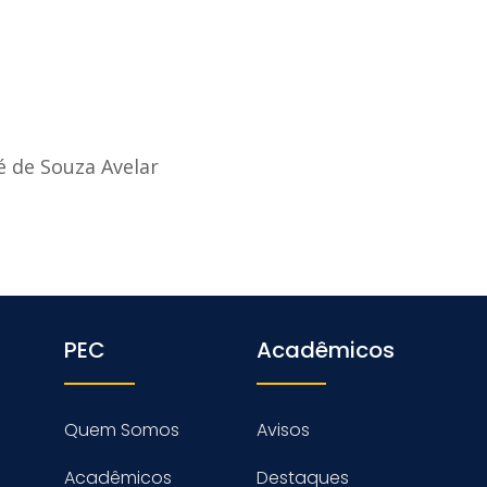
é de Souza Avelar
PEC
Acadêmicos
Quem Somos
Avisos
Acadêmicos
Destaques