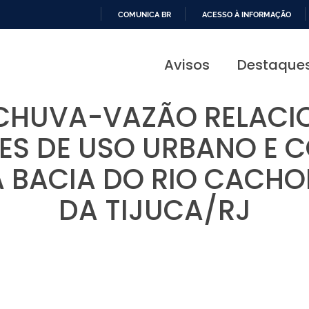
COMUNICA BR
ACESSO À INFORMAÇÃO
IR
PARA
Avisos
Destaque
O
CONTEÚDO
CHUVA-VAZÃO RELACI
ES DE USO URBANO E 
A BACIA DO RIO CACH
DA TIJUCA/RJ