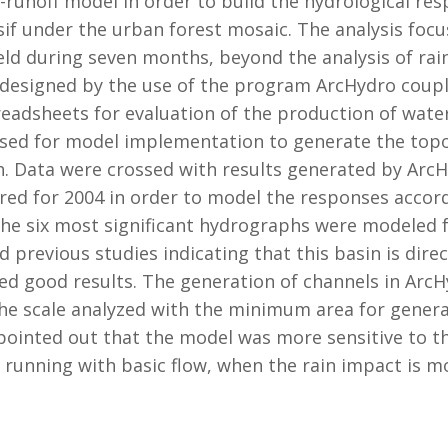
l-runoff model in order to build the hydrological re
sif under the urban forest mosaic. The analysis focu
ield during seven months, beyond the analysis of rai
 designed by the use of the program ArcHydro coupl
adsheets for evaluation of the production of water 
sed for model implementation to generate the topo
. Data were crossed with results generated by ArcH
ed for 2004 in order to model the responses accord
The six most significant hydrographs were modeled f
 previous studies indicating that this basin is direc
d good results. The generation of channels in ArcHy
he scale analyzed with the minimum area for genera
pointed out that the model was more sensitive to t
 running with basic flow, when the rain impact is m