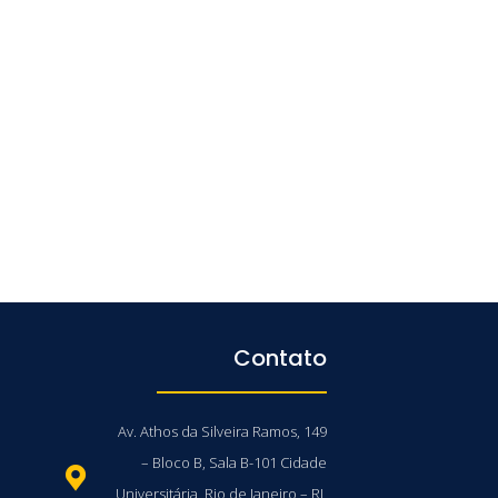
Contato
Av. Athos da Silveira Ramos, 149
– Bloco B, Sala B-101 Cidade
Universitária, Rio de Janeiro – RJ,