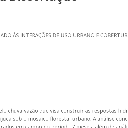
DO ÀS INTERAÇÕES DE USO URBANO E COBERTURA
 chuva-vazão que visa construir as respostas hidro
ijuca sob o mosaico florestal-urbano. A análise con
urados em campo no período 7 meses, além de análi