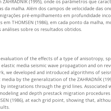
m ZAHRADNÍK (1995), onde os parâmetros que caract
has da malha. Além dos campos de velocidade das on
 migrações pré-empilhamento em profundidade inc
dos em THOMSEN (1986), em cada ponto da malha, m
análises sobre os resultados obtidos.
valuation of the effects of a type of anisotropy, spe
 elastic media seismic wave propagation and on rev
ork, we developed and introduced algorithms of sei
c media by the generalization of the ZAHRADNÍK (19
y integrations through the grid lines. Associated 
, modeling and depth prestack migration procedures
EN (1986), at each grid point, showing that, altho
ults.