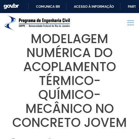
COMUNICA BR
ACESSO À INFORMAÇÃO
PARTI
IR
PARA
O
MODELAGEM
CONTEÚDO
NUMÉRICA DO
ACOPLAMENTO
TÉRMICO-
QUÍMICO-
MECÂNICO NO
CONCRETO JOVEM