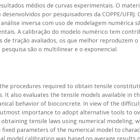
sultados médios de curvas experimentais. O materia
 desenvolvidos por pesquisadores da COPPE/UFRJ. O
 análise inversa com uso de modelagem numérica sã
tais. A calibração do modelo numérico tem contribu
os de tração avaliados, os que melhor reproduzem
pesquisa são o multilinear e o exponencial.
the procedures required to obtain tensile constituti
It also evaluates the tensile models available in 
cal behavior of bioconcrete. In view of the difficult
the utmost importance to adopt alternative tools to 
r obtaining tensile laws using numerical modeling, w
 fixed parameters of the numerical model to charact
l model calibration was based on average results o