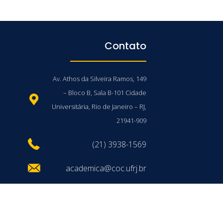
Contato
Av. Athos da Silveira Ramos, 149
– Bloco B, Sala B-101 Cidade
Universitária, Rio de Janeiro – RJ,
21941-909
(21) 3938-1569
academica@coc.ufrj.br
/UFRJ © 2026