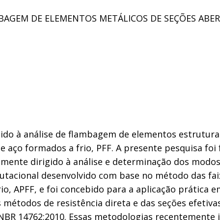
GEM DE ELEMENTOS METÁLICOS DE SEÇÕES ABERT
igido à análise de flambagem de elementos estrutur
de aço formados a frio, PFF. A presente pesquisa f
mente dirigido à análise e determinação dos modos
utacional desenvolvido com base no método das faix
rio, APFF, e foi concebido para a aplicação prátic
s métodos de resistência direta e das seções efetiva
NBR 14762:2010. Essas metodologias recentemente i