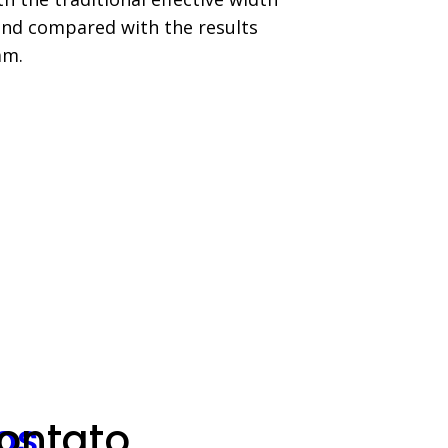
and compared with the results
am.
os
ontato