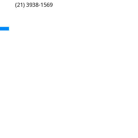
(21) 3938-1569
academica@coc.ufrj.br