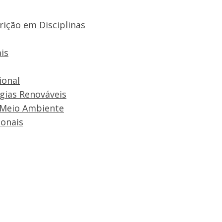
rição em Disciplinas
is
ional
rgias Renováveis
 Meio Ambiente
onais