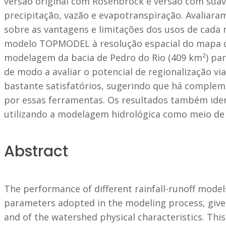
versão original com Rosenbrock e versão com suav
precipitação, vazão e evapotranspiração. Avaliar
sobre as vantagens e limitações dos usos de cada 
modelo TOPMODEL à resolução espacial do mapa de
modelagem da bacia de Pedro do Rio (409 km²) para
de modo a avaliar o potencial de regionalização 
bastante satisfatórios, sugerindo que há complem
por essas ferramentas. Os resultados também iden
utilizando a modelagem hidrológica como meio de 
Abstract
The performance of different rainfall-runoff model
parameters adopted in the modeling process, given
and of the watershed physical characteristics. Th