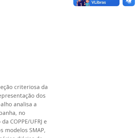
eção criteriosa da
epresentação dos
alho analisa a
abanha, no
o da COPPE/UFRJ e
 os modelos SMAP,