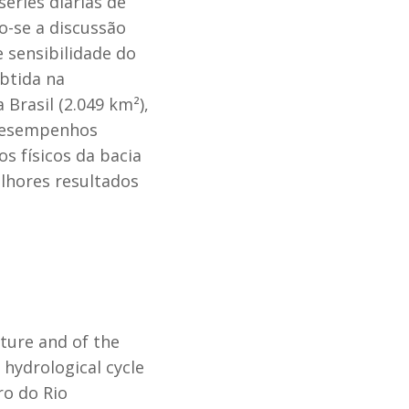
éries diárias de
o-se a discussão
 sensibilidade do
btida na
Brasil (2.049 km²),
 desempenhos
s físicos da bacia
lhores resultados
cture and of the
hydrological cycle
ro do Rio