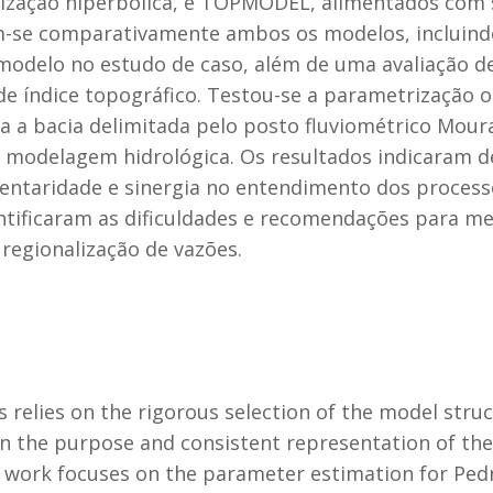
ização hiperbólica, e TOPMODEL, alimentados com s
am-se comparativamente ambos os modelos, incluind
modelo no estudo de caso, além de uma avaliação de
 índice topográfico. Testou-se a parametrização o
 a bacia delimitada pelo posto fluviométrico Moura 
via modelagem hidrológica. Os resultados indicaram
entaridade e sinergia no entendimento dos processo
tificaram as dificuldades e recomendações para me
regionalização de vazões.
s relies on the rigorous selection of the model stru
 the purpose and consistent representation of the 
is work focuses on the parameter estimation for Ped