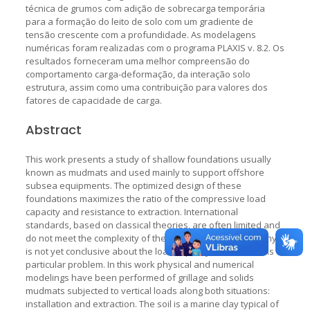
técnica de grumos com adição de sobrecarga temporária
para a formação do leito de solo com um gradiente de
tensão crescente com a profundidade. As modelagens
numéricas foram realizadas com o programa PLAXIS v. 8.2. Os
resultados forneceram uma melhor compreensão do
comportamento carga-deformação, da interação solo
estrutura, assim como uma contribuição para valores dos
fatores de capacidade de carga.
Abstract
This work presents a study of shallow foundations usually
known as mudmats and used mainly to support offshore
subsea equipments. The optimized design of these
foundations maximizes the ratio of the compressive load
capacity and resistance to extraction. International
standards, based on classical theories, are often limited and
do not meet the complexity of the projects. The bibliography
is not yet conclusive about the load capacity factors for this
particular problem. In this work physical and numerical
modelings have been performed of grillage and solids
mudmats subjected to vertical loads along both situations:
installation and extraction. The soil is a marine clay typical of