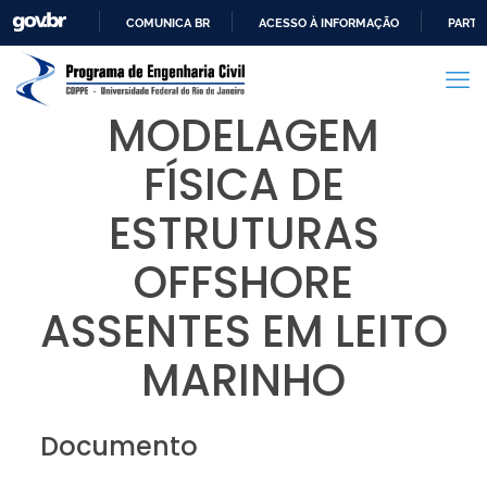
COMUNICA BR
ACESSO À INFORMAÇÃO
PARTI
IR
PARA
O
MODELAGEM
CONTEÚDO
FÍSICA DE
ESTRUTURAS
OFFSHORE
ASSENTES EM LEITO
MARINHO
Documento