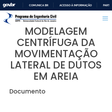
COMUNICA BR
ACESSO À INFORMAÇÃO
PARTI
IR
PARA
O
MODELAGEM
CONTEÚDO
CENTRÍFUGA DA
MOVIMENTAÇÃO
LATERAL DE DUTOS
EM AREIA
Documento