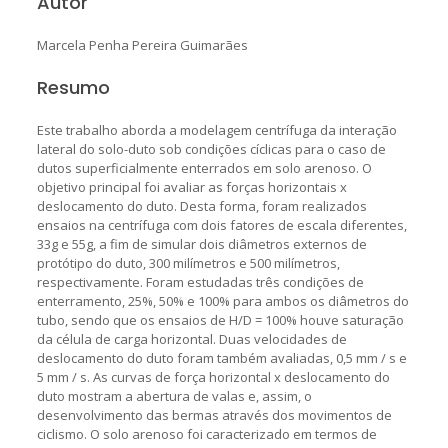
Autor
Marcela Penha Pereira Guimarães
Resumo
Este trabalho aborda a modelagem centrífuga da interação
lateral do solo-duto sob condições cíclicas para o caso de
dutos superficialmente enterrados em solo arenoso. O
objetivo principal foi avaliar as forças horizontais x
deslocamento do duto. Desta forma, foram realizados
ensaios na centrífuga com dois fatores de escala diferentes,
33g e 55g, a fim de simular dois diâmetros externos de
protótipo do duto, 300 milímetros e 500 milímetros,
respectivamente. Foram estudadas três condições de
enterramento, 25%, 50% e 100% para ambos os diâmetros do
tubo, sendo que os ensaios de H/D = 100% houve saturação
da célula de carga horizontal. Duas velocidades de
deslocamento do duto foram também avaliadas, 0,5 mm / s e
5 mm / s. As curvas de força horizontal x deslocamento do
duto mostram a abertura de valas e, assim, o
desenvolvimento das bermas através dos movimentos de
ciclismo. O solo arenoso foi caracterizado em termos de