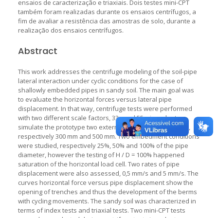
ensaios de caracterização e triaxiais. Dois testes mini-CPT
também foram realizadas durante os ensaios centrífugos, a
fim de avaliar a resistência das amostras de solo, durante a
realização dos ensaios centrífugos.
Abstract
This work addresses the centrifuge modeling of the soil-pipe
lateral interaction under cyclic conditions for the case of
shallowly embedded pipes in sandy soil. The main goal was
to evaluate the horizontal forces versus lateral pipe
displacement. In that way, centrifuge tests were performed
with two different scale factors, 33g and 55g, in order to
simulate the prototype two external diameters of the pipe,
respectively 300 mm and 500 mm. Two embedment conditions
were studied, respectively 25%, 50% and 100% of the pipe
diameter, however the testing of H / D = 100% happened
saturation of the horizontal load cell. Two rates of pipe
displacement were also assessed, 0,5 mm/s and 5 mm/s. The
curves horizontal force versus pipe displacement show the
opening of trenches and thus the development of the berms
with cycling movements. The sandy soil was characterized in
terms of index tests and triaxial tests. Two mini-CPT tests