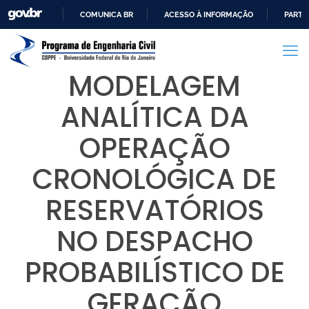
COMUNICA BR
ACESSO À INFORMAÇÃO
PARTI
IR
PARA
O
MODELAGEM
CONTEÚDO
ANALÍTICA DA
OPERAÇÃO
CRONOLÓGICA DE
RESERVATÓRIOS
NO DESPACHO
PROBABILÍSTICO DE
GERAÇÃO