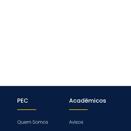
PEC
Acadêmicos
Quem Somos
Avisos