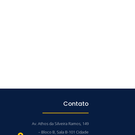
Contato
Av. Athos da Silveira Ramos, 149
– Bloco B, Sala B-101 Cidade