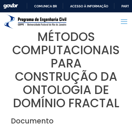
COMUNICA BR
ACESSO À INFORMAÇÃO
PARTI
IR
PARA
O
MÉTODOS
CONTEÚDO
COMPUTACIONAIS
PARA
CONSTRUÇÃO DA
ONTOLOGIA DE
DOMÍNIO FRACTAL
Documento