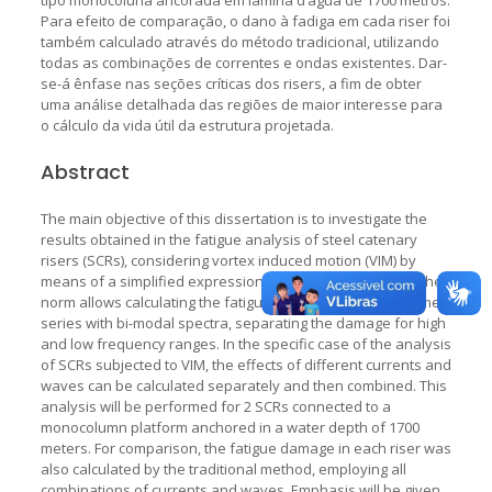
Para efeito de comparação, o dano à fadiga em cada riser foi
também calculado através do método tradicional, utilizando
todas as combinações de correntes e ondas existentes. Dar-
se-á ênfase nas seções críticas dos risers, a fim de obter
uma análise detalhada das regiões de maior interesse para
o cálculo da vida útil da estrutura projetada.
Abstract
The main objective of this dissertation is to investigate the
results obtained in the fatigue analysis of steel catenary
risers (SCRs), considering vortex induced motion (VIM) by
means of a simplified expression given by DNV-RP-F204. The
norm allows calculating the fatigue damage of tensions time
series with bi-modal spectra, separating the damage for high
and low frequency ranges. In the specific case of the analysis
of SCRs subjected to VIM, the effects of different currents and
waves can be calculated separately and then combined. This
analysis will be performed for 2 SCRs connected to a
monocolumn platform anchored in a water depth of 1700
meters. For comparison, the fatigue damage in each riser was
also calculated by the traditional method, employing all
combinations of currents and waves. Emphasis will be given