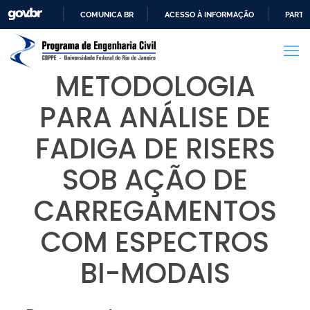
COMUNICA BR
ACESSO À INFORMAÇÃO
PARTI
IR
PARA
O
METODOLOGIA
CONTEÚDO
PARA ANÁLISE DE
FADIGA DE RISERS
SOB AÇÃO DE
CARREGAMENTOS
COM ESPECTROS
BI-MODAIS