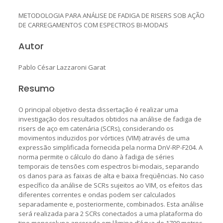
METODOLOGIA PARA ANÁLISE DE FADIGA DE RISERS SOB AÇÃO
DE CARREGAMENTOS COM ESPECTROS BI-MODAIS
Autor
Pablo César Lazzaroni Garat
Resumo
O principal objetivo desta dissertação é realizar uma
investigação dos resultados obtidos na análise de fadiga de
risers de aço em catenária (SCRs), considerando os
movimentos induzidos por vórtices (VIM) através de uma
expressão simplificada fornecida pela norma DnV-RP-F204. A
norma permite o cálculo do dano à fadiga de séries
temporais de tensões com espectros bi-modais, separando
os danos para as faixas de alta e baixa freqüências. No caso
específico da análise de SCRs sujeitos ao VIM, os efeitos das
diferentes correntes e ondas podem ser calculados
separadamente e, posteriormente, combinados. Esta análise
será realizada para 2 SCRs conectados a uma plataforma do
tipo monocoluna ancorada em lâmina d’água de 1700 metros.