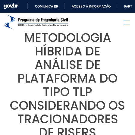
COMUNICA BR
ACESSO À INFORMAÇÃO
PARTI
IR
PARA
O
METODOLOGIA
CONTEÚDO
HÍBRIDA DE
ANÁLISE DE
PLATAFORMA DO
TIPO TLP
CONSIDERANDO OS
TRACIONADORES
DE RISERS