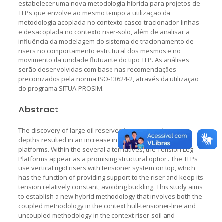
estabelecer uma nova metodologia híbrida para projetos de
TLPs que envolve ao mesmo tempo a utilização da
metodologia acoplada no contexto casco-tracionador-linhas
e desacoplada no contexto riser-solo, além de analisar a
influência da modelagem do sistema de tracionamento de
risers no comportamento estrutural dos mesmos e no
movimento da unidade flutuante do tipo TLP. As análises
serão desenvolvidas com base nas recomendações
preconizados pela norma ISO-13624-2, através da utilização
do programa SITUA-PROSIM.
Abstract
The discovery of large oil reserves in even greater water
depths resulted in an increase in demand for floating
platforms. Within the several alternatives, the Tension Leg
Platforms appear as a promising structural option. The TLPs
use vertical rigid risers with tensioner system on top, which
has the function of providing support to the riser and keep its
tension relatively constant, avoiding buckling. This study aims
to establish a new hybrid methodology that involves both the
coupled methodology in the context hull-tensioner-line and
uncoupled methodology in the context riser-soil and