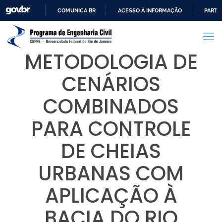
COMUNICA BR
ACESSO À INFORMAÇÃO
PARTI
IR
PARA
O
METODOLOGIA DE
CONTEÚDO
CENÁRIOS
COMBINADOS
PARA CONTROLE
DE CHEIAS
URBANAS COM
APLICAÇÃO À
BACIA DO RIO