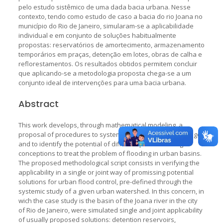
pelo estudo sistêmico de uma dada bacia urbana. Nesse
contexto, tendo como estudo de caso a bacia do rio Joana no
município do Rio de Janeiro, simularam-se a aplicabilidade
individual e em conjunto de soluções habitualmente
propostas: reservatórios de amortecimento, armazenamento
temporários em praças, detenção em lotes, obras de calha e
reflorestamentos. Os resultados obtidos permitem concluir
que aplicando-se a metodologia proposta chega-se a um
conjunto ideal de intervenções para uma bacia urbana.
Abstract
This work develops, through mathematical modeling, a
proposal of procedures to systemically treat urban drainage
and to identify the potential of different possible design
conceptions to treat the problem of flooding in urban basins.
The proposed methodological script consists in verifying the
applicability in a single or joint way of promissing potential
solutions for urban flood control, pre-defined through the
systemic study of a given urban watershed. In this concern, in
wich the case study is the basin of the Joana river in the city
of Rio de Janeiro, were simulated single and joint applicability
of usually proposed solutions: detention reservoirs,