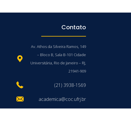
Contato
Av. Athos da Silveira Ramos, 149
– Bloco B, Sala B-101 Cidade
Universitária, Rio de Janeiro – RJ,
21941-909
(21) 3938-1569
academica@coc.ufrj.br
/UFRJ © 2026