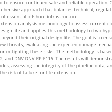
o ensure continued safe and reliable operation. Ove
rehensive approach that balances technical, regula
 of essential offshore infrastructure.
 extension analysis methodology to assess current co
design life and applies this methodology to two hypo
beyond their original design life. The goal is to ens
new threats, evaluating the expected damage mechan
r mitigating these risks. The methodology is base
 and DNV DNV-RP-F116. The results will demonstrate
modes, assessing the integrity of the pipeline data, 
 risk of failure for life extension.