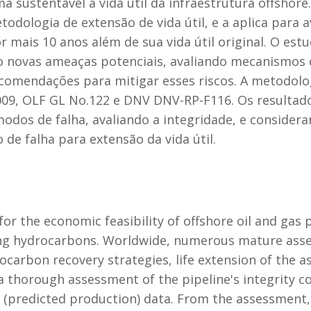
 sustentável a vida útil da infraestrutura offshore.
odologia de extensão de vida útil, e a aplica para a
 mais 10 anos além de sua vida útil original. O estu
do novas ameaças potenciais, avaliando mecanismos 
ecomendações para mitigar esses riscos. A metodolo
, OLF GL No.122 e DNV DNV-RP-F116. Os resultados
 modos de falha, avaliando a integridade, e conside
 de falha para extensão da vida útil.
for the economic feasibility of offshore oil and gas 
ing hydrocarbons. Worldwide, numerous mature asset
arbon recovery strategies, life extension of the ass
a thorough assessment of the pipeline's integrity c
re (predicted production) data. From the assessmen