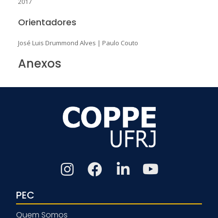
2017
Orientadores
José Luis Drummond Alves
|
Paulo Couto
Anexos
PEC
Quem Somos