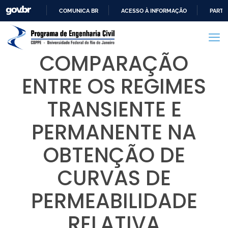
COMUNICA BR
ACESSO À INFORMAÇÃO
PARTI
IR
PARA
O
COMPARAÇÃO
CONTEÚDO
ENTRE OS REGIMES
TRANSIENTE E
PERMANENTE NA
OBTENÇÃO DE
CURVAS DE
PERMEABILIDADE
RELATIVA