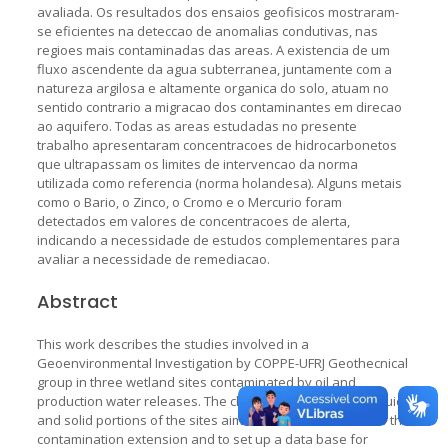
avaliada. Os resultados dos ensaios geofisicos mostraram-
se eficientes na deteccao de anomalias condutivas, nas
regioes mais contaminadas das areas. A existencia de um
fluxo ascendente da agua subterranea, juntamente com a
natureza argilosa e altamente organica do solo, atuam no
sentido contrario a migracao dos contaminantes em direcao
ao aquifero. Todas as areas estudadas no presente
trabalho apresentaram concentracoes de hidrocarbonetos
que ultrapassam os limites de intervencao da norma
utilizada como referencia (norma holandesa). Alguns metais
como o Bario, o Zinco, o Cromo e o Mercurio foram
detectados em valores de concentracoes de alerta,
indicando a necessidade de estudos complementares para
avaliar a necessidade de remediacao.
Abstract
This work describes the studies involved in a
Geoenvironmental Investigation by COPPE-UFRJ Geothecnical
group in three wetland sites contaminated by oil and
production water releases. The characterization of the liquid
and solid portions of the sites aimed the determination of the
contamination extension and to set up a data base for