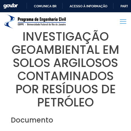
COMUNICA BR
ACESSO À INFORMAÇÃO
PARTI
IR
PARA
O
INVESTIGAÇÃO
CONTEÚDO
GEOAMBIENTAL EM
SOLOS ARGILOSOS
CONTAMINADOS
POR RESÍDUOS DE
PETRÓLEO
Documento