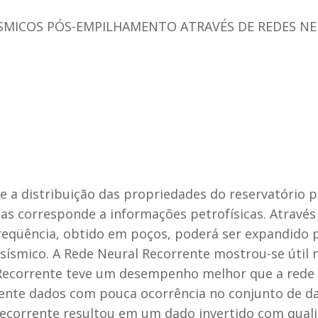
ÍSMICOS PÓS-EMPILHAMENTO ATRAVÉS DE REDES N
se a distribuição das propriedades do reservatório
s corresponde a informações petrofísicas. Através 
freqüência, obtido em poços, poderá ser expandido 
smico. A Rede Neural Recorrente mostrou-se útil na
Recorrente teve um desempenho melhor que a rede n
ente dados com pouca ocorrência no conjunto de da
 recorrente resultou em um dado invertido com qual