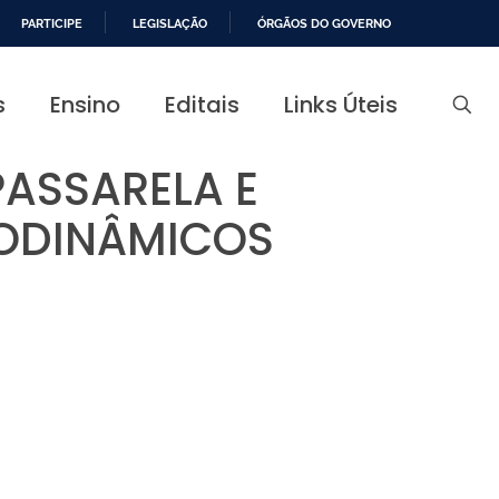
PARTICIPE
LEGISLAÇÃO
ÓRGÃOS DO GOVERNO
s
Ensino
Editais
Links Úteis
PASSARELA E
IODINÂMICOS