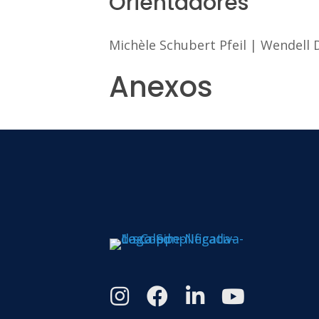
Orientadores
Michèle Schubert Pfeil
|
Wendell D
Anexos