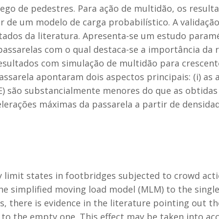
ego de pedestres. Para ação de multidão, os result
ir de um modelo de carga probabilístico. A validaç
ados da literatura. Apresenta-se um estudo paramét
assarelas com o qual destaca-se a importância da r
resultados com simulação de multidão para crescent
sarela apontaram dois aspectos principais: (i) as
PE) são substancialmente menores do que as obtidas
celerações máximas da passarela a partir de densida
ity limit states in footbridges subjected to crowd ac
he simplified moving load model (MLM) to the singl
s, there is evidence in the literature pointing out t
n to the empty one. This effect may be taken into a