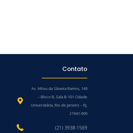
Contato
Av. Athos da Silveira Ramos, 149
– Bloco B, Sala B-101 Cidade
Universitária, Rio de Janeiro – RJ,
21941-909
(21) 3938-1569