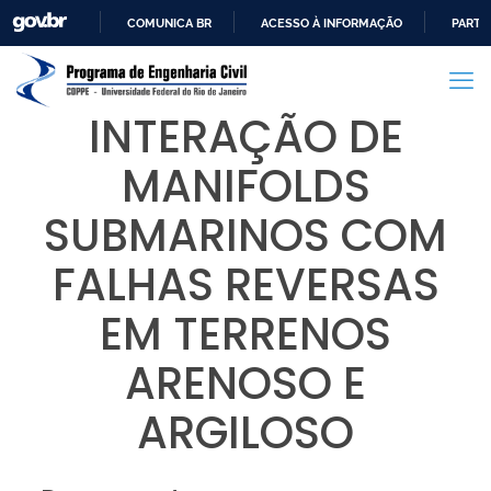
COMUNICA BR
ACESSO À INFORMAÇÃO
PARTI
IR
PARA
O
INTERAÇÃO DE
CONTEÚDO
MANIFOLDS
SUBMARINOS COM
FALHAS REVERSAS
EM TERRENOS
ARENOSO E
ARGILOSO