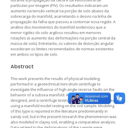
partículas por imagem (PIV). Os resultados indicaram um
aumento na tensão vertical na porção de solo abaixo da
sobrecarga do manifold, acarretando o desvio na linha de
propagação da falha que passou a contornar essa região. A
análise dos movimentos do manifold evidenciou que a
menor rigidez do solo argiloso resultou em menores
rotações (e aumento das deformações na porção central da
massa de solo). Entretanto, os valores de distorção angular
excederam os limites recomendados de normas existentes
em ambos os tipos de solo.
Abstract
This work presents the results of physical modeling
performed in a geotechnical mini-drum centrifuge to
investigate the influence of high-angle reverse faults on the
behavior of a subsea manifold. A fault simulator was
designed, and a centrifuge testing campaign was performed
using a manifold model resting on the soil sample. Modeling
of this type is reported in the literature predominantly in
sandy soil, but in the present research the phenomenon was
also modeled in clayey soil, enabling a comparative analysis.
Data related to the deformations of the sample were