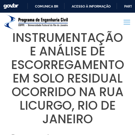
COMUNICA BR
ACESSO À INFORMAÇÃO
PARTI
IR
PARA
O
INSTRUMENTAÇÃO
CONTEÚDO
E ANÁLISE DE
ESCORREGAMENTO
EM SOLO RESIDUAL
OCORRIDO NA RUA
LICURGO, RIO DE
JANEIRO