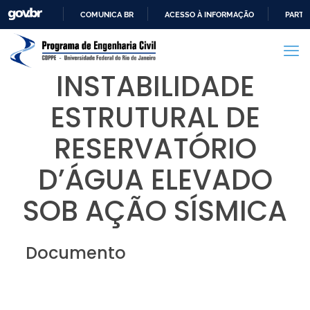
COMUNICA BR
ACESSO À INFORMAÇÃO
PARTI
IR
PARA
O
INSTABILIDADE
CONTEÚDO
ESTRUTURAL DE
RESERVATÓRIO
D’ÁGUA ELEVADO
SOB AÇÃO SÍSMICA
Documento