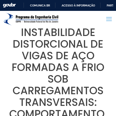
COMUNICA BR
ACESSO À INFORMAÇÃO
PARTI
IR
PARA
O
INSTABILIDADE
CONTEÚDO
DISTORCIONAL DE
VIGAS DE AÇO
FORMADAS A FRIO
SOB
CARREGAMENTOS
TRANSVERSAIS:
COMPORTAMENTO,