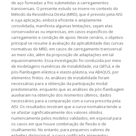
de aço formadas a frio submetidas a carregamentos
transversais. O presente estudo se insere no contexto do
Método da Resistência Direta (MRD), que é previsto pela AISI
e cuja aplicação, embora eficiente e amplamente
consolidada, manifesta algumas limitações, sejam elas
conservadoras ou imprecisas, em casos específicos de
carregamento e condição de apoio. Neste cenário, o objetivo
principal se resume à avaliação da aplicabilidade das curvas
normativas do MRD, em casos de carregamento transversal
ao meio vão, além da proposição de adaptações em tal
equacionamento. Essa investigação foi conduzida por meio
de modelagens numéricas de instabilidade, via GBTul, e de
pós-flambagem elástica e elasto-plástica, via ABAQUS, por
elementos finitos. As análises de instabilidade foram
necessárias para a obtenção da participação modal
predominante, enquanto que as análises de pós-flambagem
auxiliaram na obtenção dos momentos últimos, dados
necessários para a comparação com a curva prescrita pela
AISI. Os resultados mostram que a curva normativa tende a
se afastar significativamente dos valores obtidos
numericamente pelos modelos validados, em especial para
os casos em que houve combinação de flexão e de
cisalhamento. No entanto, para pequenos valores de
esbeltez distorcional, a curva codificada apresentou