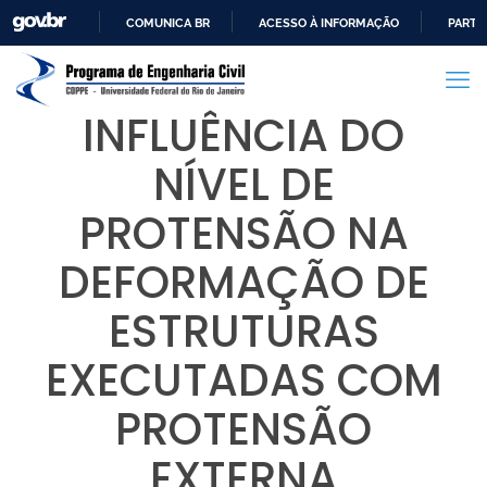
COMUNICA BR
ACESSO À INFORMAÇÃO
PARTI
IR
PARA
O
INFLUÊNCIA DO
CONTEÚDO
NÍVEL DE
PROTENSÃO NA
DEFORMAÇÃO DE
ESTRUTURAS
EXECUTADAS COM
PROTENSÃO
EXTERNA