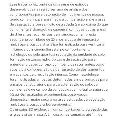
Esse trabalho faz parte de uma série de estudos
desenvolvidos na região serrana de análise dos
condicionantes para detonação de movimentos de massa,
tendo como principal parâmetro a comparação entre a área
de vegetação arbórea muito degradada (se aproxima do que
comumente é chamado de capoeira) com duas outras áreas
de diferentes recorrências de incêndios, uma floresta
secundária com idade de 25 anos e outra de vegetação
herbácea-arbustiva. A análise foi realizada para verificar a
influência do incêndio florestal no comportamento
hidrológico do solo quanto à regulação da umidade do solo,
formação de zonas hidrofóbicas e de saturação para
entender o papel do fogo, por incêndios recorrentes, como
subsídio à compreensão da deflagração de deslizamentos
em eventos de precipitação intensa. Como metodologia
foram utilizadas amostras deformadas e indeformadas para
ensaios de laboratório para caracterização do solo, bem
como ensaio de campo da condutividade hidráulica saturada
(Ksat). Os resultados experimentais observados
demonstram maior secura na área estudada, de vegetação
herbácea-arbustiva-arbórea-pioneira.
Os ensaios SD evidenciam um comportamento agregado das
argilas e siltes in situ. Além disso, nas camadas até 1 m de