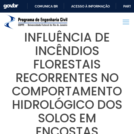
COMUNICA BR
ACESSO À INFORMAÇÃO
PARTI
IR
PARA
O
INFLUÊNCIA DE
CONTEÚDO
INCÊNDIOS
FLORESTAIS
RECORRENTES NO
COMPORTAMENTO
HIDROLÓGICO DOS
SOLOS EM
ENCOSTAS