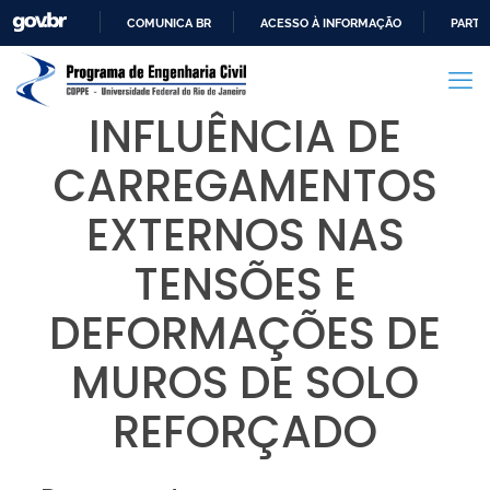
COMUNICA BR
ACESSO À INFORMAÇÃO
PARTI
IR
PARA
O
INFLUÊNCIA DE
CONTEÚDO
CARREGAMENTOS
EXTERNOS NAS
TENSÕES E
DEFORMAÇÕES DE
MUROS DE SOLO
REFORÇADO