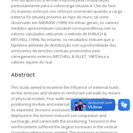
particularmente para a sobrecarga situada à 1,5m da face.
Os maiores esforços nos reforços ocorreram quando a carga
externa foi situada próxima ao topo do muro, tal como
observado em ANDRADE (1999). Em linhas gerais, os valores
medidos apresentaram razoável correspondência com os
valores calculados utilizando o método de EHRLICH &
MITCHELL (1994). No entanto, os resultados indicam que a
hipótese adotada de distribuição com a profundidade dos
acréscimos de tensões verticais promovidos pelo
carregamento externo (MITCHELL & VILLET, 1987) leva a
valores aquém do real.
Abstract
This study aimed to examine the influence of external loads
on the stresses and strains in reinforced soil walls by means
of physical models. Four walls were tested varying the
positioning module and external loading and soil compaction.
As expected, tensions increased with reinforcements
deployed in the tension-induced soil compaction and
surcharge, and varied with the positioning. Tensions in the
reinforcement suffered the largest increases in the vertical
projection where it was applied. The increases in tension in