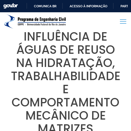
COMUNICA BR
ACESSO À INFORMAÇÃO
PARTI
IR
PARA
O
INFLUÊNCIA DE
CONTEÚDO
ÁGUAS DE REUSO
NA HIDRATAÇÃO,
TRABALHABILIDADE
E
COMPORTAMENTO
MECÂNICO DE
MATRIZES