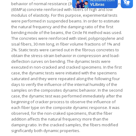
behavior of normal resistance (30MPa) and high performance
(65MPa) concrete reinforced with fibers of high and low
modulus of elasticity. For this purpose, experimental tests
were performed in suspended beams. In order to estimate
the natural frequency and the damping ratio of the first
bending mode of the beams, the Circle Fit method was used.
The concretes were reinforced with steel, polypropylene and
sisal fibers, 30 mm long, in fiber volume fractions of 1% and
2%. Static tests were carried out in the fibrous concretes to
obtain the stress-strain behavior in compression and load-
deflection curves on bending. The dynamic tests were
executed in non-cracked and cracked specimens. In the first
case, the dynamic tests were initiated with the specimens
saturated and they were repeated along the following four
days to verify the influence of the internal humidity of the
samples on the composites dynamic behavior. In the second
case, the dynamic test was performed immediately after the
beginning of cracker process to observe the influence of
each fiber type on the composite dynamic response. It was
observed, for the non-craked specimens, that the fiber
addition affects the natural frequency more than the
damping ratio. In the cracked samples, the fibers modified
significantly both dynamic properties.