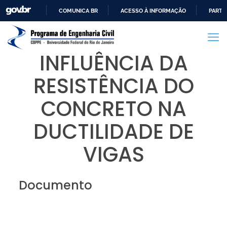
COMUNICA BR
ACESSO À INFORMAÇÃO
PARTI
IR
PARA
O
INFLUÊNCIA DA
CONTEÚDO
RESISTÊNCIA DO
CONCRETO NA
DUCTILIDADE DE
VIGAS
Documento