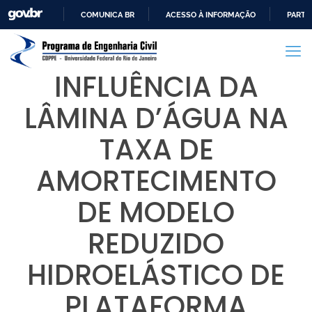
COMUNICA BR
ACESSO À INFORMAÇÃO
PARTI
IR
PARA
O
INFLUÊNCIA DA
CONTEÚDO
LÂMINA D’ÁGUA NA
TAXA DE
AMORTECIMENTO
DE MODELO
REDUZIDO
HIDROELÁSTICO DE
PLATAFORMA