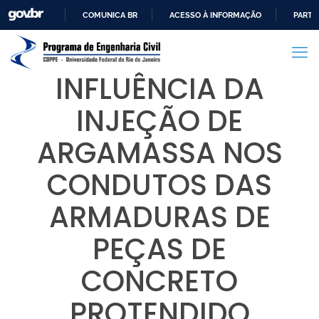
COMUNICA BR
ACESSO À INFORMAÇÃO
PARTI
IR
PARA
O
INFLUÊNCIA DA
CONTEÚDO
INJEÇÃO DE
ARGAMASSA NOS
CONDUTOS DAS
ARMADURAS DE
PEÇAS DE
CONCRETO
PROTENDIDO