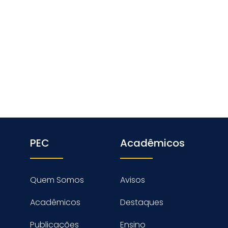
PEC
Acadêmicos
Quem Somos
Avisos
Acadêmicos
Destaques
Publicações
Ensino