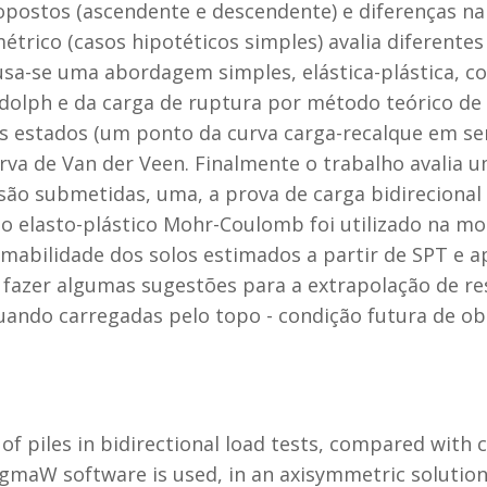
ostos (ascendente e descendente) e diferenças na 
trico (casos hipotéticos simples) avalia diferent
, usa-se uma abordagem simples, elástica-plástica, c
dolph e da carga de ruptura por método teórico de 
is estados (um ponto da curva carga-recalque em ser
urva de Van der Veen. Finalmente o trabalho avalia
são submetidas, uma, a prova de carga bidirecional 
 elasto-plástico Mohr-Coulomb foi utilizado na m
mabilidade dos solos estimados a partir de SPT e a
fazer algumas sugestões para a extrapolação de res
ndo carregadas pelo topo - condição futura de obr
of piles in bidirectional load tests, compared with 
gmaW software is used, in an axisymmetric solution, 