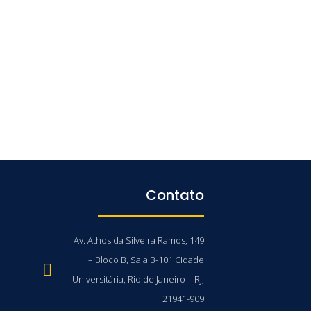
Contato
Av. Athos da Silveira Ramos, 149
– Bloco B, Sala B-101 Cidade
Universitária, Rio de Janeiro – RJ,
21941-909