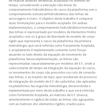
de realizar análises dinâmicas acopladas no domínio do
tempo, considerando a interação não-linear do
comportamento hidrodinâmico do casco da plataforma com o
comportamento estrutural/hidrodinâmico das linhas de
ancoragens e risers. O objetivo deste trabalho é comparar
duas formulações para o modelo acoplado. Em ambas
implementações, o comportamento hidrodinâmico/estrutural
das linhas é representado por modelos de Elementos Finitos
acoplados com os 6 graus de liberdade do modelo de corpo
rígido que representa o casco da plataforma. Na primeira
metodologia, que será referida como Fracamente Acoplada,
o acoplamento é implementado somente como forças
atuando no lado direito da equação de movimento da
plataforma. Nesta implementação, as linhas são
representadas separadamente por modelos de E.F., onde a
cada instante de tempo da integração da equação do casco,
os movimentos do corpo são prescritos nos nós de conexão
das linhas, e as trações de topo, que resultaram do processo
de integração do modelo de E.F. de cada linha, são aplicadas
na plataforma. Na segunda metodologia, desenvolvida e
implementada por meio deste trabalho e que será referida
como Fortemente Acoplada, as matrizes de E.F. (massa,
amortecimento e rigidez) de todas as linhas são agrupadas
com as matrizes dos elementos rígidos, criados para