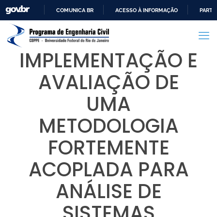
COMUNICA BR
ACESSO À INFORMAÇÃO
PARTI
IR
PARA
O
IMPLEMENTAÇÃO E
CONTEÚDO
AVALIAÇÃO DE
UMA
METODOLOGIA
FORTEMENTE
ACOPLADA PARA
ANÁLISE DE
SISTEMAS