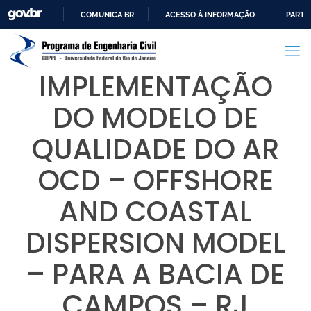
COMUNICA BR
ACESSO À INFORMAÇÃO
PARTI
IR
PARA
O
IMPLEMENTAÇÃO
CONTEÚDO
DO MODELO DE
QUALIDADE DO AR
OCD – OFFSHORE
AND COASTAL
DISPERSION MODEL
– PARA A BACIA DE
CAMPOS – RJ