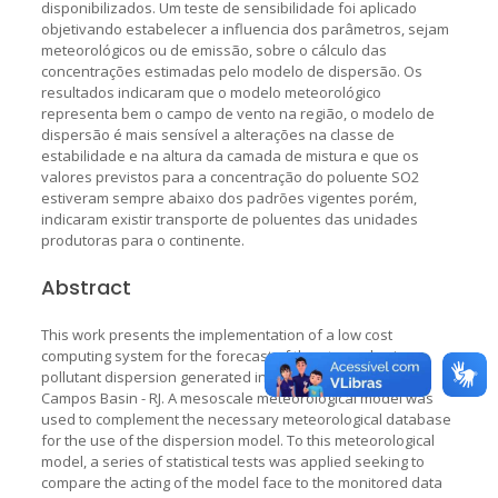
disponibilizados. Um teste de sensibilidade foi aplicado
objetivando estabelecer a influencia dos parâmetros, sejam
meteorológicos ou de emissão, sobre o cálculo das
concentrações estimadas pelo modelo de dispersão. Os
resultados indicaram que o modelo meteorológico
representa bem o campo de vento na região, o modelo de
dispersão é mais sensível a alterações na classe de
estabilidade e na altura da camada de mistura e que os
valores previstos para a concentração do poluente SO2
estiveram sempre abaixo dos padrões vigentes porém,
indicaram existir transporte de poluentes das unidades
produtoras para o continente.
Abstract
This work presents the implementation of a low cost
computing system for the forecast of the atmospheric
pollutant dispersion generated in petroleum platforms in
Campos Basin - RJ. A mesoscale meteorological model was
used to complement the necessary meteorological database
for the use of the dispersion model. To this meteorological
model, a series of statistical tests was applied seeking to
compare the acting of the model face to the monitored data