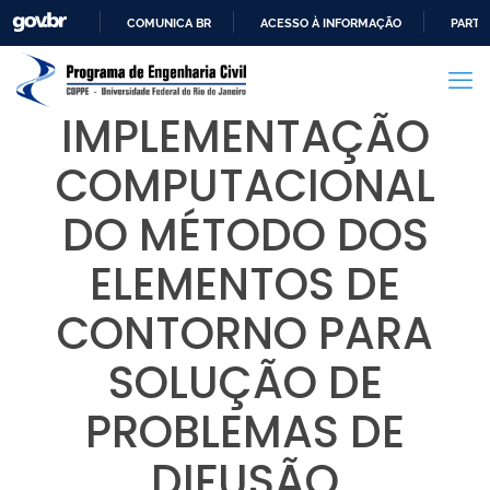
COMUNICA BR
ACESSO À INFORMAÇÃO
PARTI
IR
PARA
O
IMPLEMENTAÇÃO
CONTEÚDO
COMPUTACIONAL
DO MÉTODO DOS
ELEMENTOS DE
CONTORNO PARA
SOLUÇÃO DE
PROBLEMAS DE
DIFUSÃO